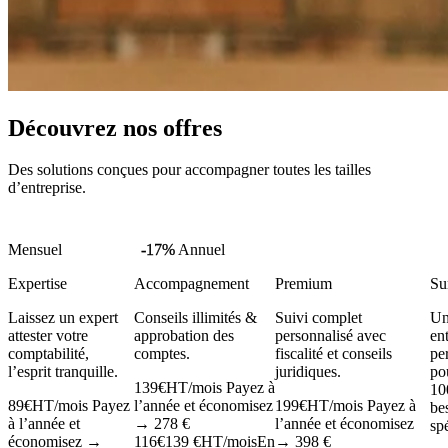
Découvrez nos offres
Des solutions conçues pour accompagner toutes les tailles
d’entreprise.
Mensuel
-17%
Annuel
Expertise
Accompagnement
Premium
Su
Laissez un expert
Conseils illimités &
Suivi complet
Un
attester votre
approbation des
personnalisé avec
en
comptabilité,
comptes.
fiscalité et conseils
pe
l’esprit tranquille.
juridiques.
po
139
€
HT/mois
Payez à
10
89
€
HT/mois
Payez
l’année et économisez
199
€
HT/mois
Payez à
be
à l’année et
→ 278 €
l’année et économisez
sp
économisez →
116
€
139 €
HT/mois
En
→ 398 €