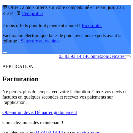
🎁 Offre : 2 mois offerts sur votre comptabilité en retard jusqu’au
31/07 ! ⏳
J’en profite
2 mois offerts pour tout paiement annuel !
En profiter
Facturation électronique faites le point avec nos experts avant la
réforme !
S'inscrire au webinar
03 83 93 14 14
Connexion
Démarrer
APPLICATION
Facturation
Ne perdez plus de temps avec votre facturation. Créez vos devis et
factures en quelques secondes et recevez vos paiements sur
l’application.
Obtenir un devis
Démarrer gratuitement
Contactez-nous dès maintenant !
par téléphone au
03 83 93 14 14
ou sur
rendez-vous