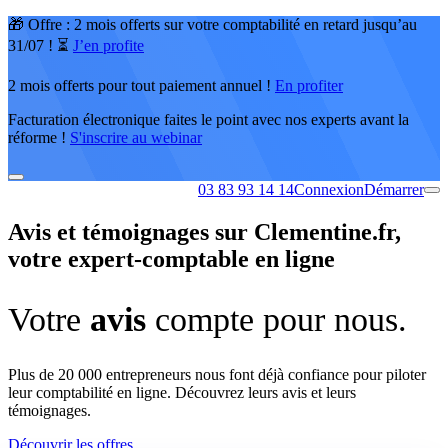
🎁 Offre : 2 mois offerts sur votre comptabilité en retard jusqu’au
31/07 ! ⏳
J’en profite
2 mois offerts pour tout paiement annuel !
En profiter
Facturation électronique faites le point avec nos experts avant la
réforme !
S'inscrire au webinar
03 83 93 14 14
Connexion
Démarrer
Avis et témoignages sur Clementine.fr,
votre expert-comptable en ligne
Votre
avis
compte pour nous.
Plus de 20 000 entrepreneurs nous font déjà confiance pour piloter
leur comptabilité en ligne. Découvrez leurs avis et leurs
témoignages.
Découvrir les offres