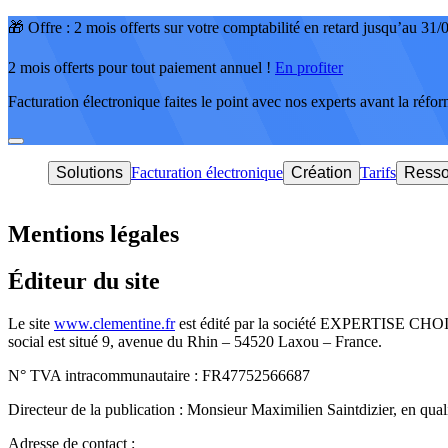
🎁 Offre : 2 mois offerts sur votre comptabilité en retard jusqu’au 31
2 mois offerts pour tout paiement annuel !
En profiter
Facturation électronique faites le point avec nos experts avant la réfo
Solutions
Facturation électronique
Création
Tarifs
Resso
Mentions légales
Éditeur du site
Le site
www.clementine.fr
est édité par la société EXPERTISE CHOIX 
social est situé 9, avenue du Rhin – 54520 Laxou – France.
N° TVA intracommunautaire : FR47752566687
Directeur de la publication : Monsieur Maximilien Saintdizier, en 
Adresse de contact :