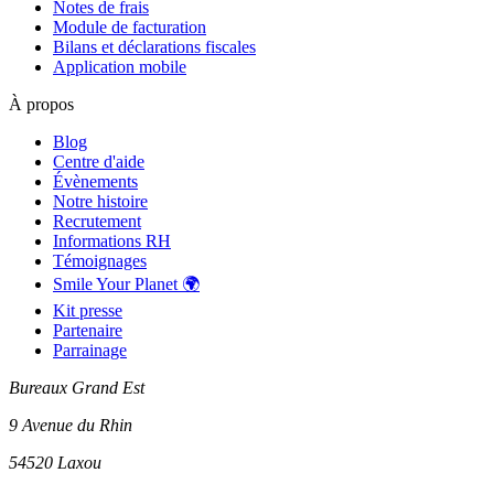
Notes de frais
Module de facturation
Bilans et déclarations fiscales
Application mobile
À propos
Blog
Centre d'aide
Évènements
Notre histoire
Recrutement
Informations RH
Témoignages
Smile Your Planet 🌍
Kit presse
Partenaire
Parrainage
Bureaux Grand Est
9 Avenue du Rhin
54520 Laxou