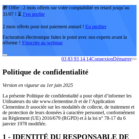
🎁 Offre : 2 mois offerts sur votre comptabilité en retard jusqu’au
31/07 ! ⏳
J’en profite
2 mois offerts pour tout paiement annuel !
En profiter
Facturation électronique faites le point avec nos experts avant la
réforme !
S'inscrire au webinar
03 83 93 14 14
Connexion
Démarrer
Politique de confidentialité
Version en vigueur au 1er juin 2025
La présente Politique de confidentialité a pour objet d’informer les
Utilisateurs du site www.clementine.fr et de l’Application
Clementine.fr associée sur les modalités de collecte, de traitement et
de protection de leurs données à caractère personnel, conformément
au Règlement (UE) 2016/679 (RGPD) et à la loi n° 78-17 du 6
janvier 1978 modifiée.
1 - IDENTITÉ DU RESPONSABLE DE