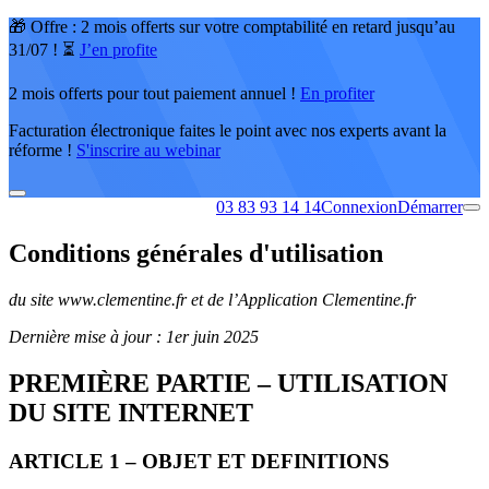
🎁 Offre : 2 mois offerts sur votre comptabilité en retard jusqu’au
31/07 ! ⏳
J’en profite
2 mois offerts pour tout paiement annuel !
En profiter
Facturation électronique faites le point avec nos experts avant la
réforme !
S'inscrire au webinar
03 83 93 14 14
Connexion
Démarrer
Conditions générales d'utilisation
du site www.clementine.fr et de l’Application Clementine.fr
Dernière mise à jour : 1er juin 2025
PREMIÈRE PARTIE – UTILISATION
DU SITE INTERNET
ARTICLE 1 – OBJET ET DEFINITIONS