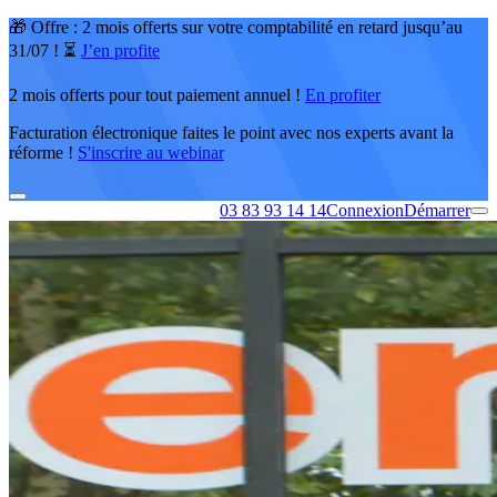
🎁 Offre : 2 mois offerts sur votre comptabilité en retard jusqu’au
31/07 ! ⏳
J’en profite
2 mois offerts pour tout paiement annuel !
En profiter
Facturation électronique faites le point avec nos experts avant la
réforme !
S'inscrire au webinar
03 83 93 14 14
Connexion
Démarrer