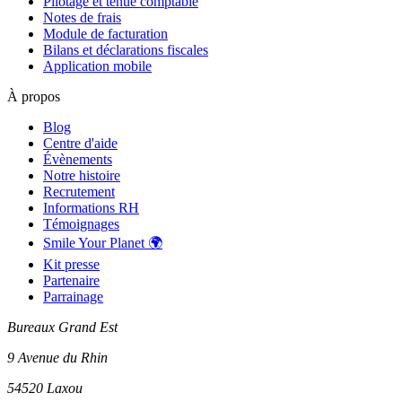
Pilotage et tenue comptable
Notes de frais
Module de facturation
Bilans et déclarations fiscales
Application mobile
À propos
Blog
Centre d'aide
Évènements
Notre histoire
Recrutement
Informations RH
Témoignages
Smile Your Planet 🌍
Kit presse
Partenaire
Parrainage
Bureaux Grand Est
9 Avenue du Rhin
54520 Laxou