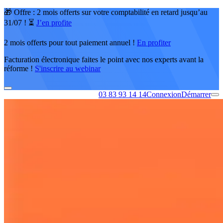
🎁 Offre : 2 mois offerts sur votre comptabilité en retard jusqu’au
31/07 ! ⏳
J’en profite
2 mois offerts pour tout paiement annuel !
En profiter
Facturation électronique faites le point avec nos experts avant la
réforme !
S'inscrire au webinar
03 83 93 14 14
Connexion
Démarrer