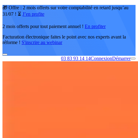
🎁 Offre : 2 mois offerts sur votre comptabilité en retard jusqu’au
31/07 ! ⏳
J’en profite
2 mois offerts pour tout paiement annuel !
En profiter
Facturation électronique faites le point avec nos experts avant la
réforme !
S'inscrire au webinar
03 83 93 14 14
Connexion
Démarrer