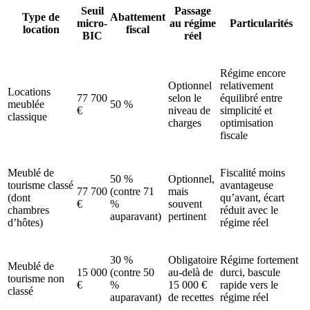
Seuil
Passage
Type de
Abattement
micro-
au régime
Particularités
location
fiscal
BIC
réel
Régime encore
Optionnel
relativement
Locations
77 700
selon le
équilibré entre
meublée
50 %
€
niveau de
simplicité et
classique
charges
optimisation
fiscale
Meublé de
Fiscalité moins
50 %
Optionnel,
tourisme classé
avantageuse
77 700
(contre 71
mais
(dont
qu’avant, écart
€
%
souvent
chambres
réduit avec le
auparavant)
pertinent
d’hôtes)
régime réel
30 %
Obligatoire
Régime fortement
Meublé de
15 000
(contre 50
au-delà de
durci, bascule
tourisme non
€
%
15 000 €
rapide vers le
classé
auparavant)
de recettes
régime réel