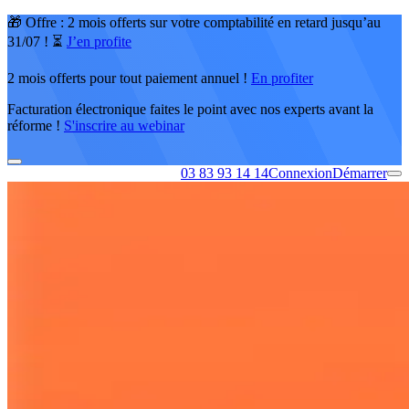
🎁 Offre : 2 mois offerts sur votre comptabilité en retard jusqu’au
31/07 ! ⏳
J’en profite
2 mois offerts pour tout paiement annuel !
En profiter
Facturation électronique faites le point avec nos experts avant la
réforme !
S'inscrire au webinar
03 83 93 14 14
Connexion
Démarrer