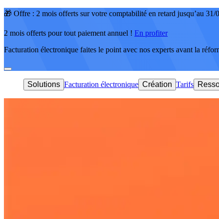
🎁 Offre : 2 mois offerts sur votre comptabilité en retard jusqu’au 31
2 mois offerts pour tout paiement annuel !
En profiter
Facturation électronique faites le point avec nos experts avant la réfo
Solutions
Facturation électronique
Création
Tarifs
Resso