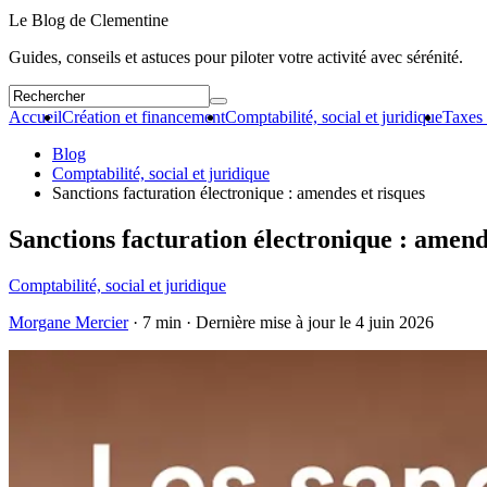
Le Blog de Clementine
Guides, conseils et astuces pour piloter votre activité avec sérénité.
Accueil
Création et financement
Comptabilité, social et juridique
Taxes 
Blog
Comptabilité, social et juridique
Sanctions facturation électronique : amendes et risques
Sanctions facturation électronique : amend
Comptabilité, social et juridique
Morgane Mercier
· 7 min · Dernière mise à jour le
4 juin 2026